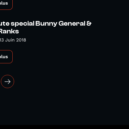
plus
te special Bunny General &
Ranks
13 Juin 2018
plus