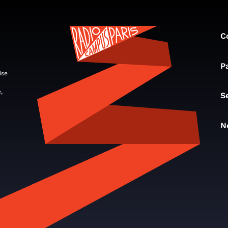
C
P
ise
,
S
N