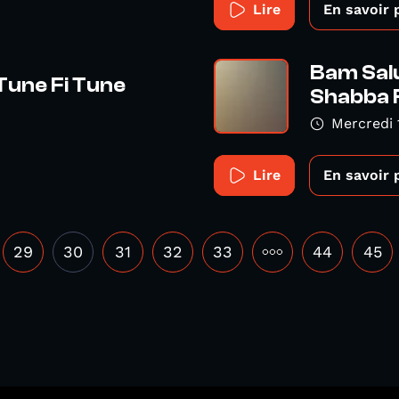
Lire
En savoir 
Bam Salu
Tune Fi Tune
Shabba 
Mercredi 
Lire
En savoir 
29
30
31
32
33
•••
44
45