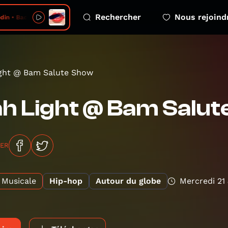
Rechercher
Nous rejoind
in • Bach off
ight @ Bam Salute Show
h Light @ Bam Salu
GER
Musicale
Hip-hop
Autour du globe
Mercredi 21