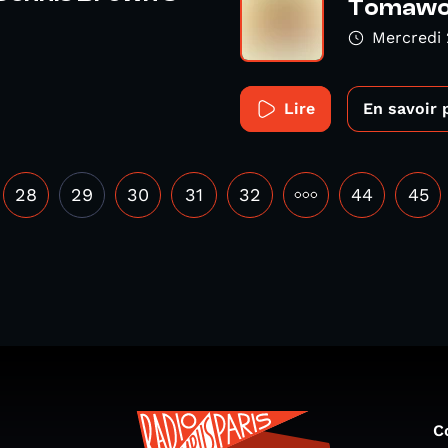
Tomawok
Mercredi
Lire
En savoir 
28
29
30
31
32
•••
44
45
C