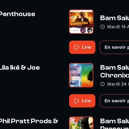
 Penthouse
Bam Salu
Mardi 14 
Lire
En savoir 
ila Iké & Joe
Bam Sal
Chronix
Mardi 24
Lire
En savoir 
Phil Pratt Prods &
Bam Salu