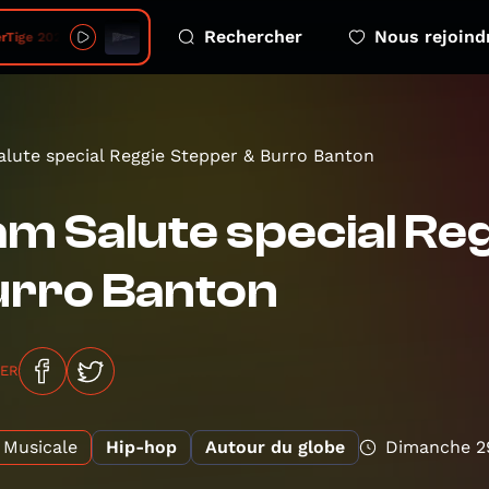
Rechercher
Nous rejoind
e 2026 08 06 - 4 eco emotions
lute special Reggie Stepper & Burro Banton
m Salute special Re
urro Banton
GER
Musicale
Hip-hop
Autour du globe
Dimanche 2