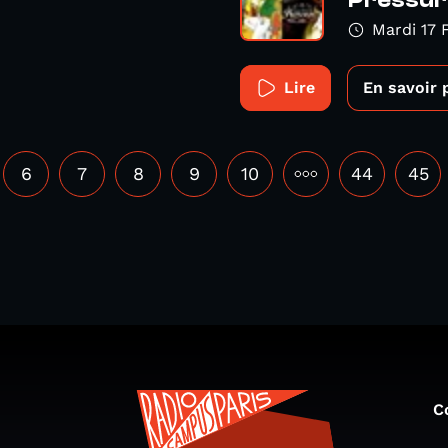
Pressur
Mardi 17 
Lire
En savoir 
6
7
8
9
10
•••
44
45
C