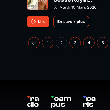
Jesse Royal...
Mardi 10 Mars 2026
Lire
En savoir plus
1
2
3
4
5
*
ra
*
cam
*
pa
dio
pus
ris