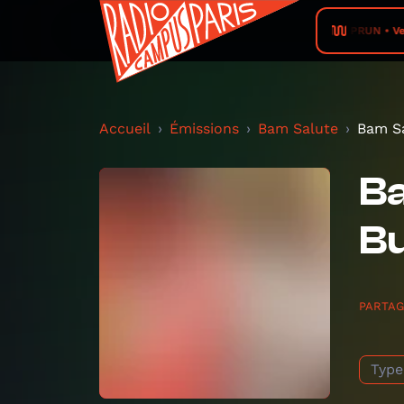
RADIO PRUN • VerTig
Accueil
Émissions
Bam Salute
Bam Sa
Ba
B
PARTA
Type