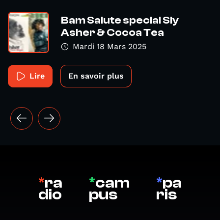
Bam Salute special Sly
Asher & Cocoa Tea
Mardi 18 Mars 2025
Lire
En savoir plus
*
ra
*
cam
*
pa
dio
pus
ris