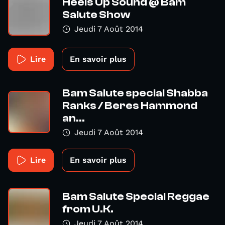
Heels Up Sound @ Bam
Salute Show
Jeudi 7 Août 2014
Lire
En savoir plus
Bam Salute special Shabba
Ranks / Beres Hammond
an...
Jeudi 7 Août 2014
Lire
En savoir plus
Bam Salute Special Reggae
from U.K.
Jeudi 7 Août 2014