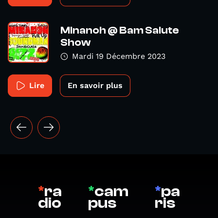
Minanoh @ Bam Salute
Show
Mardi 19 Décembre 2023
Lire
En savoir plus
*
ra
*
cam
*
pa
dio
pus
ris