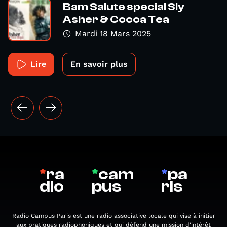
Bam Salute special Sly
Asher & Cocoa Tea
Mardi 18 Mars 2025
Lire
En savoir plus
*
ra
*
cam
*
pa
dio
pus
ris
Radio Campus Paris est une radio associative locale qui vise à initier
aux pratiques radiophoniques et qui défend une mission d'intérêt