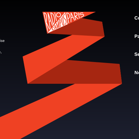
C
P
ise
,
S
N