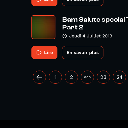
Bam Salute special 
Part 2
Jeudi 4 Juillet 2019
Lire
En savoir plus
1
2
•••
23
24