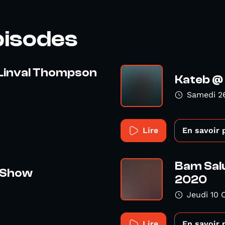
pisodes
 Linval Thompson
Kateb @
Samedi 2
Lire
En savoir 
Bam Salu
 Show
2020
Jeudi 10 
Lire
En savoir 