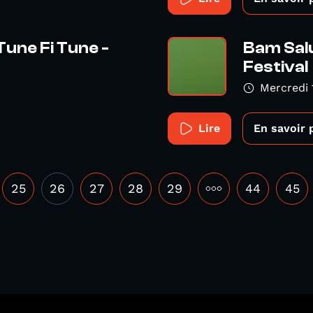
Tune Fi Tune -
Bam Salu
Festival
Mercredi 
Lire
En savoir 
25
26
27
28
29
•••
44
45