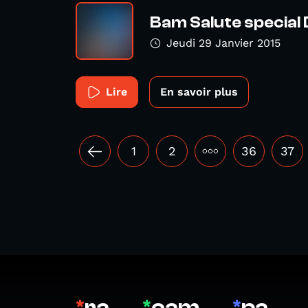
Bam Salute special 
Jeudi 29 Janvier 2015
Lire
En savoir plus
1
2
•••
36
37
*
ra
*
cam
*
pa