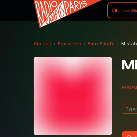
Songhoy Blue
Accueil
Émissions
Bam Salute
Mista
Mi
PARTA
Type