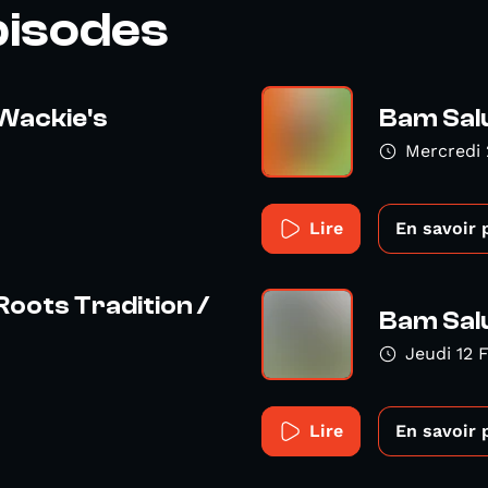
pisodes
 Wackie's
Bam Salu
Mercredi 
Lire
En savoir 
Roots Tradition /
Bam Salu
Jeudi 12 F
Lire
En savoir 