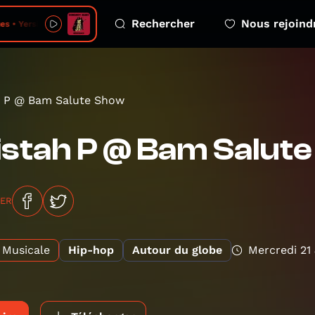
Rechercher
Nous rejoind
s • Yersi Yadda
h P @ Bam Salute Show
stah P @ Bam Salut
GER
Musicale
Hip-hop
Autour du globe
Mercredi 21 