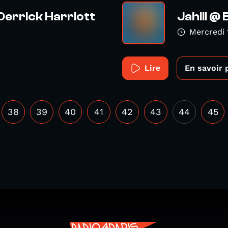
Derrick Harriott
Jahill @
Mercredi 
Lire
En savoir 
38
39
40
41
42
43
44
45