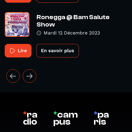
Ronegga @ Bam Salute
Show
Mardi 12 Décembre 2023
Lire
En savoir plus
*
ra
*
cam
*
pa
dio
pus
ris