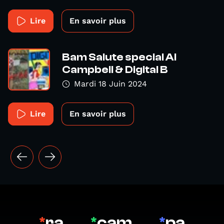
Lire
En savoir plus
Bam Salute special Al
Campbell & Digital B
Mardi 18 Juin 2024
Lire
En savoir plus
*
ra
*
cam
*
pa