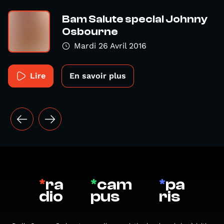
Bam Salute special Johnny
Osbourne
Mardi 26 Avril 2016
Lire
En savoir plus
*
ra
*
cam
*
pa
dio
pus
ris