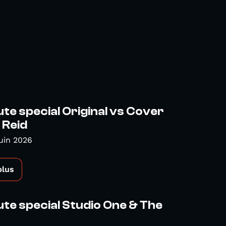
te special Original vs Cover
 Reid
uin 2026
plus
te special Studio One & The