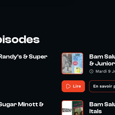
pisodes
 Randy's & Super
Bam Salu
& Junior
Mardi 9 J
Lire
En savoir 
 Sugar Minott &
Bam Salu
Itals