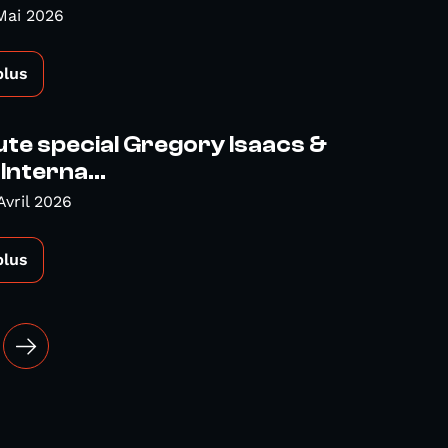
Mai 2026
plus
te special Gregory Isaacs &
nterna...
Avril 2026
plus