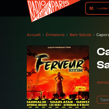
Chapelier 
Accueil
Émissions
Bam Salute
Capora
Ca
S
PARTA
Type