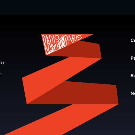
C
P
ise
,
S
N