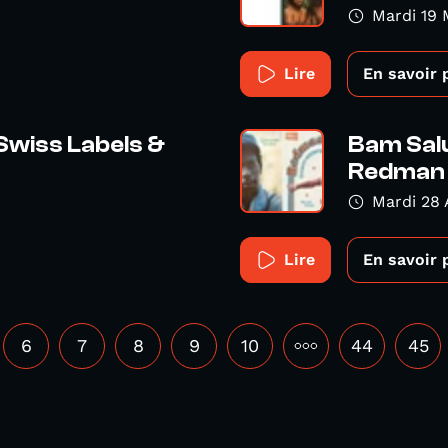
Mardi 19 
Lire
En savoir 
Swiss Labels &
Bam Salu
Redman I
Mardi 28 
Lire
En savoir 
6
7
8
9
10
•••
44
45