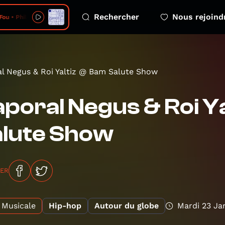
Rechercher
Nous rejoind
Fou • Philémon
l Negus & Roi Yaltiz @ Bam Salute Show
poral Negus & Roi Y
alute Show
GER
Musicale
Hip-hop
Autour du globe
Mardi 23 Ja