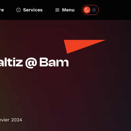
re
Services
Menu
altiz @ Bam
nvier 2024