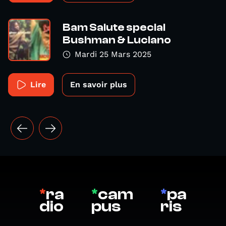
Bam Salute special
Bushman & Luciano
Mardi 25 Mars 2025
Lire
En savoir plus
*
ra
*
cam
*
pa
dio
pus
ris