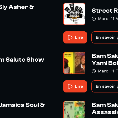
Sly Asher &
Street 
Mardi 11 
Lire
En savoir 
Bam Salu
am Salute Show
Yami Bo
Mardi 11 
Lire
En savoir 
 Jamaica Soul &
Bam Sal
Assassi