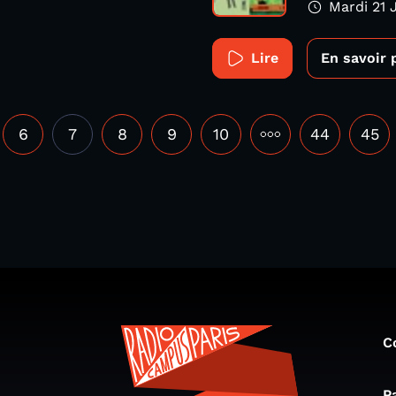
Mardi 21 
Lire
En savoir 
6
7
8
9
10
•••
44
45
C
P