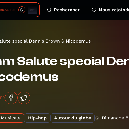
Rechercher
Nous rejoind
DAETUR • Haepio
lute special Dennis Brown & Nicodemus
m Salute special De
icodemus
GER
Musicale
Hip-hop
Autour du globe
Dimanche 8