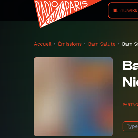
REYKJAVIKUR
Accueil
Émissions
Bam Salute
Bam Sa
Ba
N
PARTA
Type