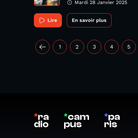
Mardi 28 Janvier 2025
Lire
En savoir plus
1
2
3
4
5
*
ra
*
cam
*
pa
dio
pus
ris