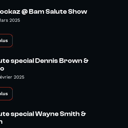
Rockaz @ Bam Salute Show
Mars 2025
plus
te special Dennis Brown &
lo
Février 2025
plus
ute special Wayne Smith &
n