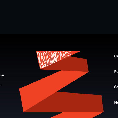
C
P
ise
,
S
N