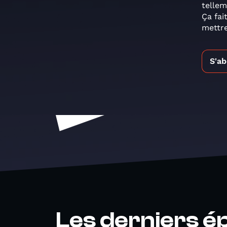
tellem
Ça fai
mettre
S'a
Les derniers é