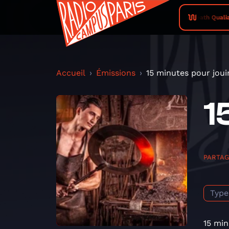
Death Qualia 
Accueil
Émissions
15 minutes pour joui
1
PARTA
Type
15 min