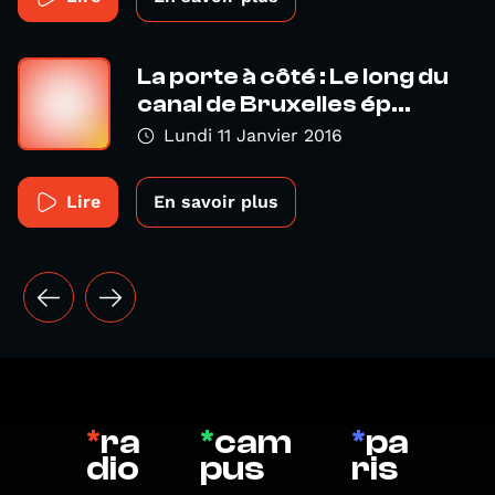
La porte à côté : Le long du
canal de Bruxelles ép...
Lundi 11 Janvier 2016
Lire
En savoir plus
*
ra
*
cam
*
pa
dio
pus
ris