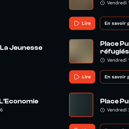
Vendredi 
Lire
En savoir 
Place Pu
- La Jeunesse
réfugiés
Vendredi
Lire
En savoir 
 L'Economie
Place Pu
16
Vendredi 