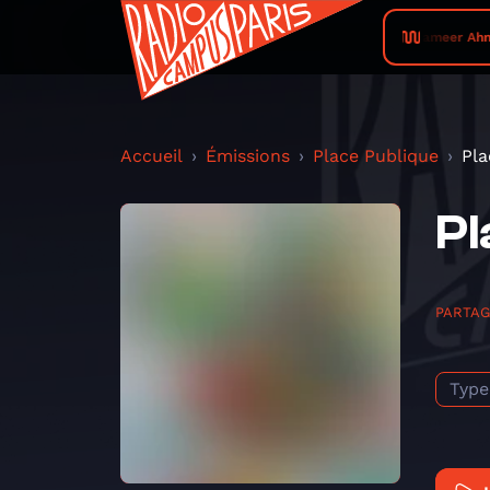
Sameer Ahma
Accueil
Émissions
Place Publique
Pla
Pl
PARTA
Type