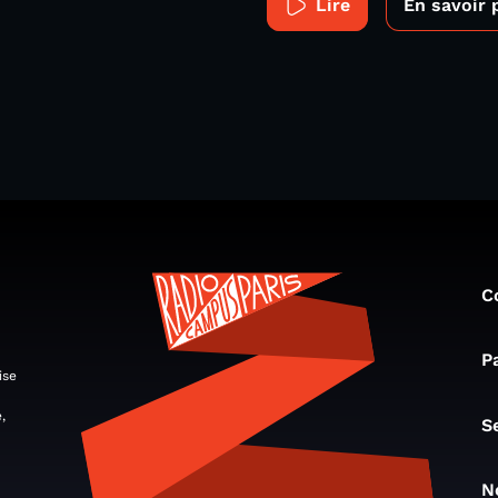
Lire
En savoir 
C
P
ise
,
S
N