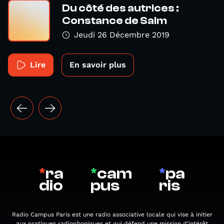
Du côté des autrices :
Constance de Salm
Jeudi 26 Décembre 2019
Lire
En savoir plus
*
ra
*
cam
*
pa
dio
pus
ris
Radio Campus Paris est une radio associative locale qui vise à initier
aux pratiques radiophoniques et qui défend une mission d'intérêt