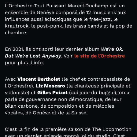
L'Orchestre Tout Puissant Marcel Duchamp est un
ensemble de Genève composé de 12 musiciens aux
influences aussi éclectiques que le free-jazz, le
krautrock, le post-punk, les brass bands et la pop de
chambre.
En 2021, ils ont sorti leur dernier album
We’re Ok,
But We’re Lost Anyway
. Voir
le site de l’Orchestre
pour plus d'info.
Avec
Vincent Bertholet
(le chef et contrebassiste de
l'Orchestre),
Liz Moscaro
(la chanteuse principale et
violoniste) et
Gilles Poizat
(qui joue du buggle), on a
parlé de gouvernance non démocratique, de leur
bilan carbone, de composition et de mélodies
vocales, de Genève et de la Suisse.
C'est la fin de la première saison de The Locomotion
avec un dernier épisode monté loi du studio. C'est