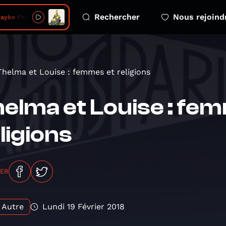
Rechercher
Nous rejoind
aybe I'm Dead
Thelma et Louise : femmes et religions
elma et Louise : fe
ligions
GER
Autre
Lundi 19 Février 2018