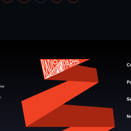
C
P
ise
,
S
N