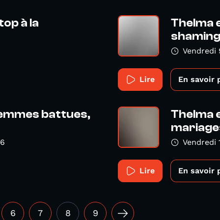
top à la
Thelma e
shamin
Vendredi
Lire
En savoir 
Femmes battues,
Thelma e
mariages
16
Vendredi 
Lire
En savoir 
6
7
8
9