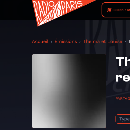
Baston • M
Accueil
Émissions
Thelma et Louise
Th
re
PARTA
Type