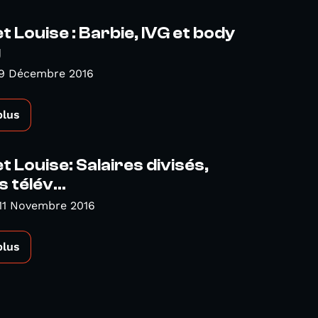
t Louise : Barbie, IVG et body
g
 9 Décembre 2016
plus
t Louise: Salaires divisés,
 télév...
11 Novembre 2016
plus