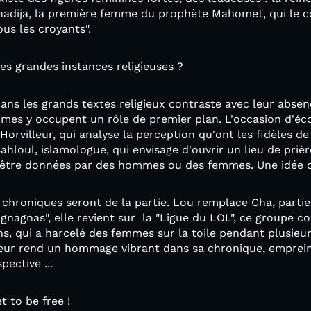
adija, la première femme du prophète Mahomet, qui le con
ous les croyants".
s grandes instances religieuses ?
ns les grands textes religieux contraste avec leur absen
mes y occupent un rôle de premier plan. L'occasion d'éco
orvilleur, qui analyse la perception qu'ont les fidèles de
loul, islamologue, qui envisage d'ouvrir un lieu de prière
 être données par des hommes ou des femmes. Une idée qu
s chroniques seront de la partie. Lou remplace Cha, partie 
agnagnas", elle revient sur la "Ligue du LOL", ce groupe co
ns, qui a harcelé des femmes sur la toile pendant plusie
leur rend un hommage vibrant dans sa chronique, empreint
pective ...
t to be free !