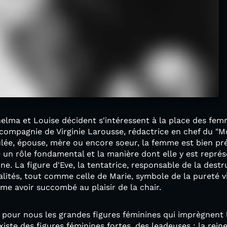
elma et Louise décident s'intéressent à la place des fem
ompagnie de Virginie Larousse, rédactrice en chef du "Mo
lée, épouse, mère ou encore soeur, la femme est bien pr
oue un rôle fondamental et la manière dont elle y est repr
e. La figure d'Eve, la tentatrice, responsable de la destr
ités, tout comme celle de Marie, symbole de la pureté vi
me avoir succombé au plaisir de la chair.
 pour nous les grandes figures féminines qui imprègnent le
existe des figures féminines fortes, des leadeuses : la reine