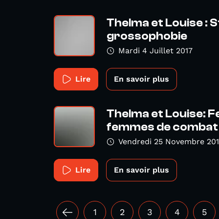
Thelma et Louise : S
grossophobie
Mardi 4 Juillet 2017
Lire
En savoir plus
Thelma et Louise: 
femmes de combat
Vendredi 25 Novembre 20
Lire
En savoir plus
1
2
3
4
5