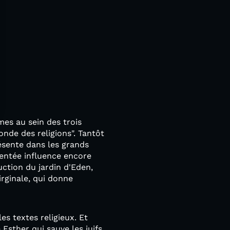
mes au sein des trois
nde des religions". Tantôt
ésente dans les grands
ésentée influence encore
uction du jardin d'Eden,
rginale, qui donne
s textes religieux. Et
 Esther qui sauve les juifs