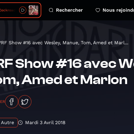
Rechercher
Nous rejoind
ockroach En Fleur
VRF Show #16 avec Wesley, Manue, Tom, Amed et Marl...
F Show #16 avec We
om, Amed et Marlon
GER
Autre
Mardi 3 Avril 2018