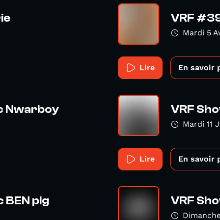
ie
VRF #39 
Mardi 5 A
Lire
En savoir 
c Nwarboy
VRF Sho
Mardi 11 
Lire
En savoir 
 BEN plg
VRF Sho
Dimanche