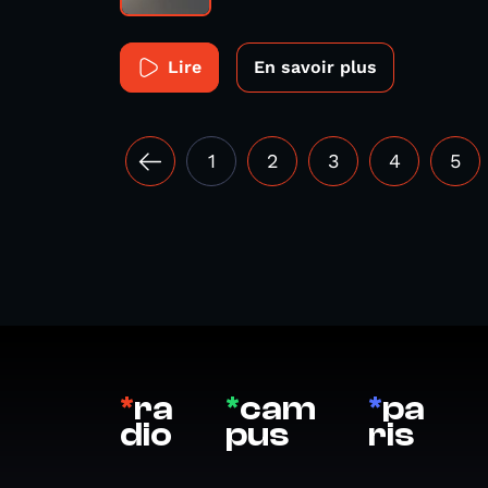
Lire
En savoir plus
1
2
3
4
5
*
ra
*
cam
*
pa
dio
pus
ris