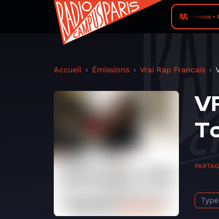
Baroness • C
Accueil
Émissions
Vrai Rap Francais
VR
T
PARTA
Type