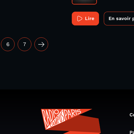
Lire
En savoir 
6
7
C
P