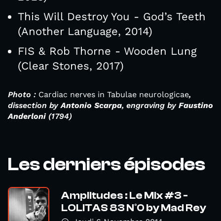
This Will Destroy You - God’s Teeth
(Another Language, 2014)
FIS & Rob Thorne - Wooden Lung
(Clear Stones, 2017)
Photo :
Cardiac nerves in Tabulae neurologicae
,
dissection by
Antonio Scarpa
, engraving by
Faustino
Anderloni
(1794)
Les derniers épisodes
Amplitudes : Le Mix #3 -
LOLITAS 83 N°0 by Mad Rey