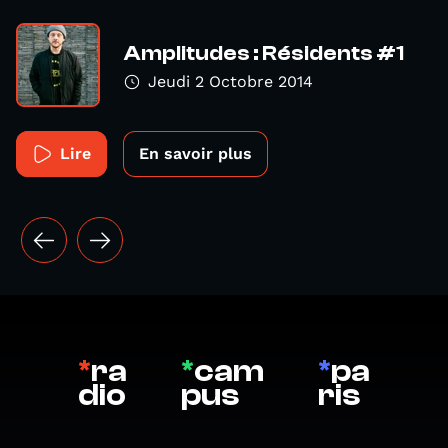
Amplitudes : Résidents #1
Jeudi 2 Octobre 2014
Lire
En savoir plus
*
ra
*
cam
*
pa
dio
pus
ris