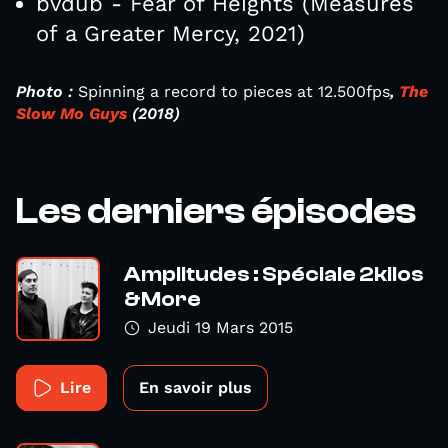
bvdub - Fear of Heights (Measures
of a Greater Mercy, 2021)
Photo :
Spinning a record to pieces at 12.500fps
,
The
Slow Mo Guys
(2018)
Les derniers épisodes
Amplitudes : Spéciale 2kilos
&More
Jeudi 19 Mars 2015
Lire
En savoir plus