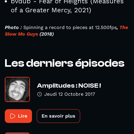
bvdub - Fear of Heights (Measures
of a Greater Mercy, 2021)
Photo :
Spinning a record to pieces at 12.500fps
,
The
Slow Mo Guys
(2018)
Les derniers épisodes
Amplitudes : NOISE !
Jeudi 12 Octobre 2017
Lire
En savoir plus