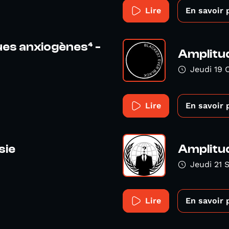
Lire
En savoir 
ues anxiogènes⁴ -
Amplitud
Jeudi 19 
Lire
En savoir 
sie
Amplitu
Jeudi 21
Lire
En savoir 