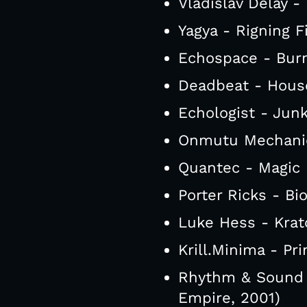
Vladislav Delay - 
Yagya - Rigning 
Echospace - Burn
Deadbeat - House
Echologist - Jun
Onmutu Mechanick
Quantec - Magic 
Porter Ricks - Bio
Luke Hess - Krat
Krill.Minima - P
Rhythm & Sound w
Empire, 2001)