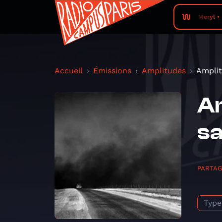
Meryl •
Accueil
Émissions
Amplitudes
Amplit
Am
sa
PARTA
Type