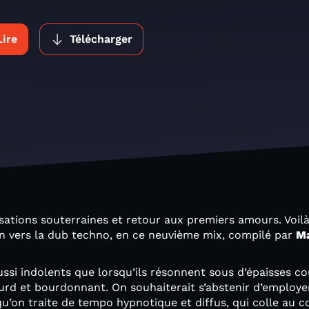
Lire
Télécharger
sations souterraines et retour aux premiers amours. Voi
on vers la dub techno, en ce neuvième mix, compilé par
M
ussi indolents que lorsqu’ils résonnent sous d’épaisses c
urd et bourdonnant. On souhaiterait s’abstenir d’employer 
squ’on traite de tempo hypnotique et diffus, qui colle au 