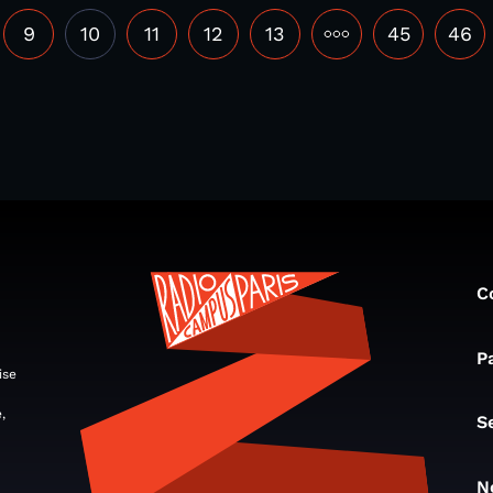
9
10
11
12
13
•••
45
46
C
P
ise
,
S
N