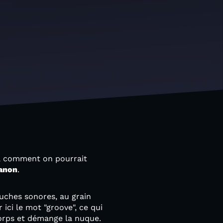
là comment on pourrait
anon
.
ouches sonores, au grain
ici le mot "groove", ce qui
corps et démange la nuque.