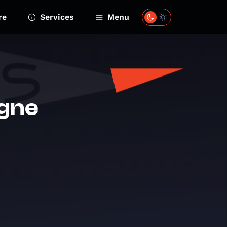
re
Services
Menu
ogne