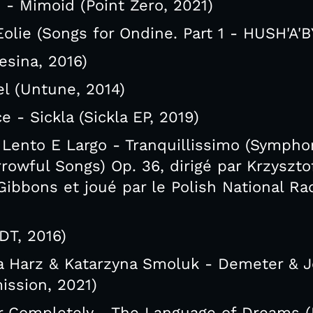
 - Mimoid (Point Zero, 2021)
olie (Songs for Ondine. Part 1 - HUSH'A'B
esina, 2016)
el (Untune, 2014)
- Sickla (Sickla EP, 2019)
 Lento E Largo - Tranquillissimo (Sympho
owful Songs) Op. 36, dirigé par Krzyszto
Gibbons et joué par le Polish National R
DT, 2016)
a Harz & Katarzyna Smoluk - Demeter & J
ission, 2021)
 Completely - The Language of Dreams (