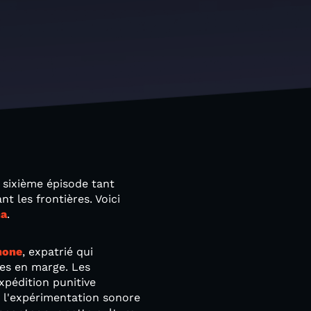
 sixième épisode tant
t les frontières. Voici
na
.
mone
, expatrié qui
es en marge. Les
xpédition punitive
 l'expérimentation sonore