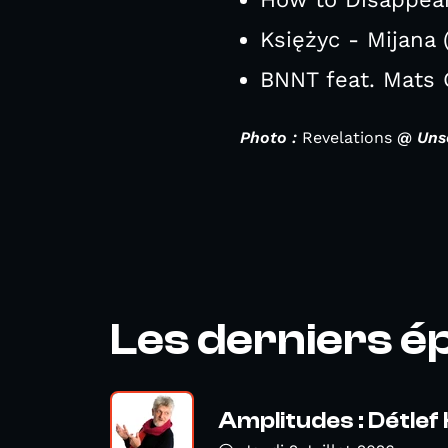
Księżyc - Mijana 
BNNT feat. Mats G
Photo :
Revelations
@ Unso
Les derniers é
Amplitudes : Détlef 