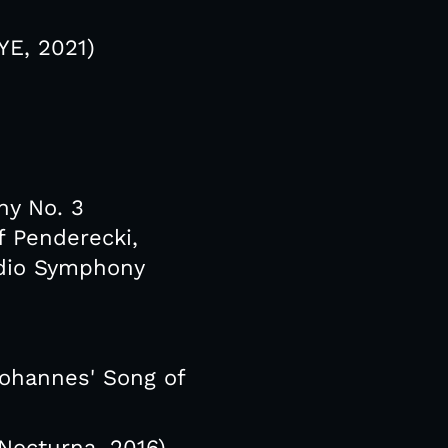
YE, 2021)
ny No. 3
f Penderecki,
adio Symphony
ohannes' Song of
Nocturna, 2016)