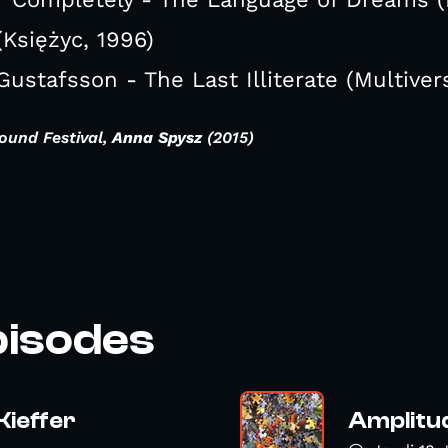
(Księżyc, 1996)
ustafsson - The Last Illiterate (Multiver
und Festival,
Anna Spysz
(2015)
pisodes
Kieffer
Amplitud