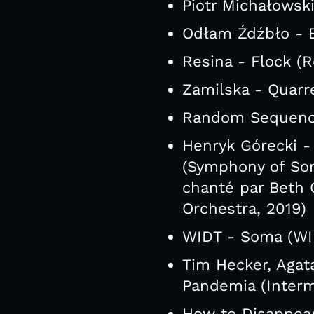
Piotr Michałowski
Odłam Źdźbło - E
Resina - Flock (R
Zamilska - Quarr
Random Sequence 
Henryk Górecki -
(Symphony of Sorr
chanté par Beth 
Orchestra, 2019)
WIDT - Soma (WI
Tim Hecker, Agat
Pandemia (Interm
How to Disappear