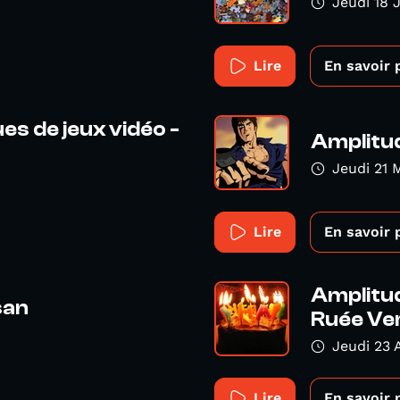
Jeudi 18 
Lire
En savoir 
es de jeux vidéo -
Amplitud
Jeudi 21 
Lire
En savoir 
Amplitud
san
Ruée Vers
Jeudi 23 
Lire
En savoir 