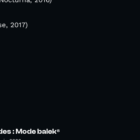
se, 2017)
es : Mode balek⁸