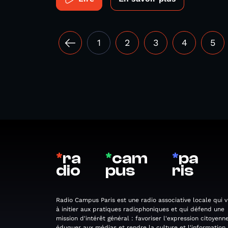
1
2
3
4
5
*
ra
*
cam
*
pa
dio
pus
ris
Radio Campus Paris est une radio associative locale qui v
à initier aux pratiques radiophoniques et qui défend une
mission d'intérêt général : favoriser l'expression citoyenne
éduquer aux médias et rendre la culture et l'information