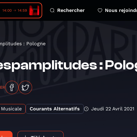
Rechercher
Nous rejoind
ores • Sentiers sonores
14:00
14:59
plitudes : Pologne
spamplitudes : Pol
GER
Musicale
Courants Alternatifs
Jeudi 22 Avril 2021