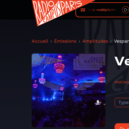
Rendre audible la multiplicité des mondes son
Accueil
Émissions
Amplitudes
Vespam
Ve
PARTA
Type