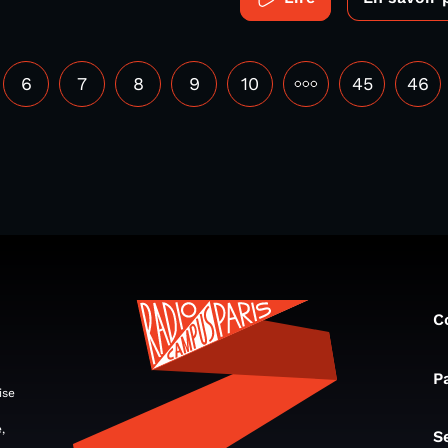
6
7
8
9
10
•••
45
46
C
P
ise
,
S