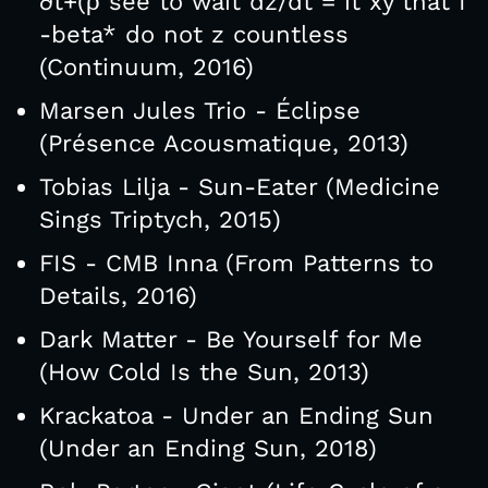
∂t+(ρ see to wait dz/dt = it xy that I
-beta* do not z countless
(Continuum, 2016)
Marsen Jules Trio - Éclipse
(Présence Acousmatique, 2013)
Tobias Lilja - Sun-Eater (Medicine
Sings Triptych, 2015)
FIS - CMB Inna (From Patterns to
Details, 2016)
Dark Matter - Be Yourself for Me
(How Cold Is the Sun, 2013)
Krackatoa - Under an Ending Sun
(Under an Ending Sun, 2018)