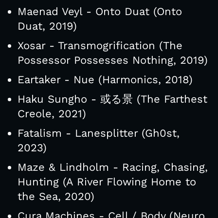
Maenad Veyl - Onto Duat (Onto
Duat, 2019)
Xosar - Transmogrification (The
Possessor Possesses Nothing, 2019)
Eartaker - Nue (Harmonics, 2018)
Haku Sungho - 或る景 (The Farthest
Creole, 2021)
Fatalism - Lanesplitter (Gh0st,
2023)
Maze & Lindholm - Racing, Chasing,
Hunting (A River Flowing Home to
the Sea, 2020)
Cura Machines - Cell / Body (Neuro,