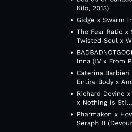
Kilo, 2013)
Gidge x Swarm Int
The Fear Ratio x
Twisted Soul x Wh
BADBADNOTGOOD f
Inna (IV x From P
Caterina Barbier
Entire Body x An
Richard Devine x
x Nothing Is Still
Pharmakon x How 
Seraph II (Devou