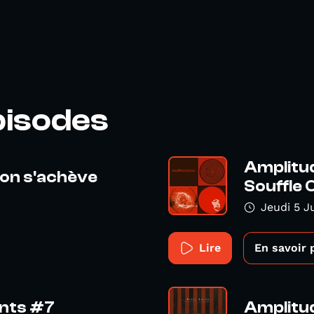
pisodes
Amplitu
son s'achève
Souffle 
Jeudi 5 J
Lire
En savoir 
ents #7
Amplitud