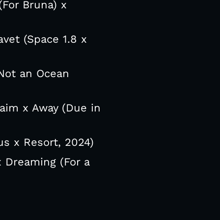
(For Bruna) x
vet (Space 1.8 x
 Not an Ocean
Jaim x Away (Due in
s x Resort, 2024)
x Dreaming (For a