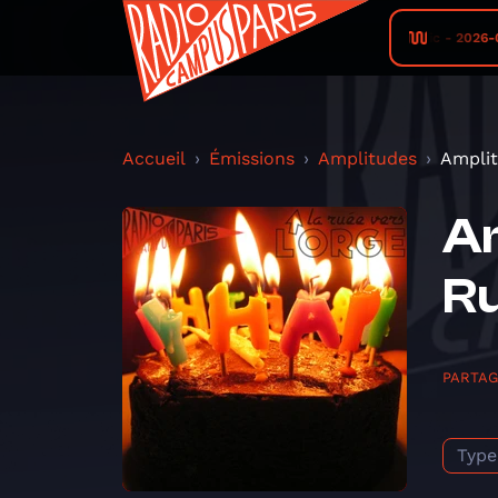
Campus FM (Toulouse) • Melodious Mosaic - 2026-08-07
Accueil
Émissions
Amplitudes
Amplit
Am
Ru
PARTA
Type