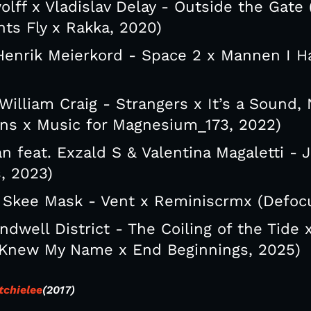
ff x Vladislav Delay - Outside the Gate 
hts Fly x Rakka, 2020)
Henrik Meierkord - Space 2 x Mannen I Ha
William Craig - Strangers x It’s a Sound,
gns x Music for Magnesium_173, 2022)
n feat. Exzald S & Valentina Magaletti - 
, 2023)
 Skee Mask - Vent x Reminiscrmx (Defocu
ndwell District - The Coiling of the Tide 
Knew My Name x End Beginnings, 2025)
tchielee
(20
1
7
)