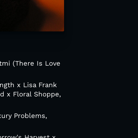
tmi (There Is Love
ngth x Lisa Frank
d x Floral Shoppe,
xury Problems,
orrow's Harvest x