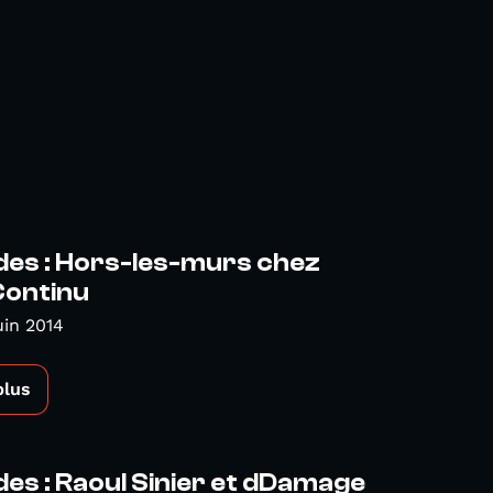
des : Hors-les-murs chez
Continu
uin 2014
plus
es : Raoul Sinier et dDamage