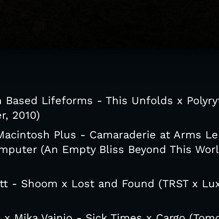
n Based Lifeforms - This Unfolds x Polyry
r, 2010)
Macintosh Plus - Camaraderie at Arms Le
puter (An Empty Bliss Beyond This Worl
tt - Shoom x Lost and Found (TRST x Lu
 x Mika Vainio - Sick Times x Cargo (Tom