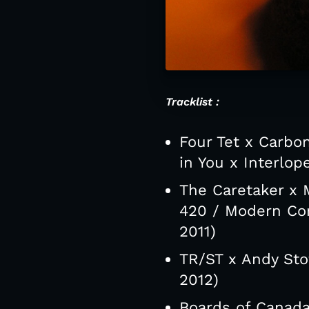
Tracklist :
Four Tet x Carbo
in You x Interlope
The Caretaker x 
420 / Modern Com
2011)
TR/ST x Andy Sto
2012)
Boards of Canada