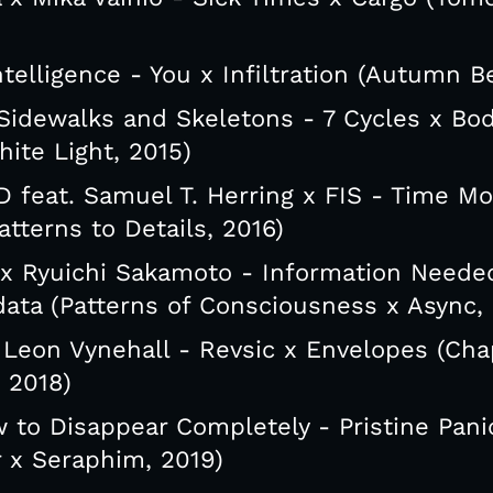
elligence - You x Infiltration (Autumn Be
 Sidewalks and Skeletons - 7 Cycles x Bod
ite Light, 2015)
eat. Samuel T. Herring x FIS - Time M
atterns to Details, 2016)
i x Ryuichi Sakamoto - Information Neede
data (Patterns of Consciousness x Async, 
 Leon Vynehall - Revsic x Envelopes (Chap
, 2018)
to Disappear Completely - Pristine Pani
r x Seraphim, 2019)