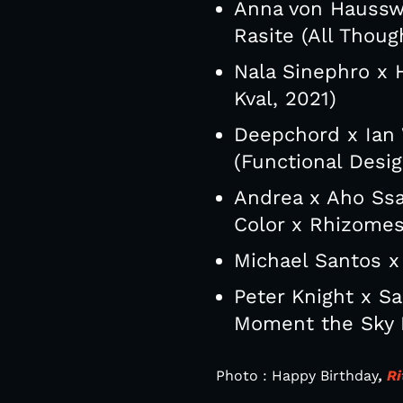
Anna von Hausswol
Rasite (All Thoug
Nala Sinephro x 
Kval, 2021)
Deepchord x Ian 
(Functional Desi
Andrea x Aho Ssa
Color x Rhizomes
Michael Santos x
Peter Knight x Sa
Moment the Sky 
Photo : Happy Birthday
,
Ri