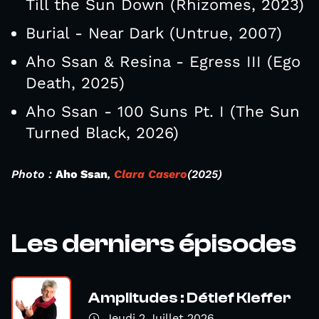
Till the Sun Down (Rhizomes, 2023)
Burial - Near Dark (Untrue, 2007)
Aho Ssan & Resina - Egress III (Ego
Death, 2025)
Aho Ssan - 100 Suns Pt. I (The Sun
Turned Black, 2026)
Photo :
Aho Ssan
,
Clara Casero
(20
25
)
Les derniers épisodes
Amplitudes : Détlef Kieffer
Jeudi 2 Juillet 2026