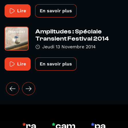
Lire
En savoir plus
Amplitudes : Spéciale
Transient Festival 2014
Jeudi 13 Novembre 2014
Lire
En savoir plus
*
ra
*
cam
*
pa