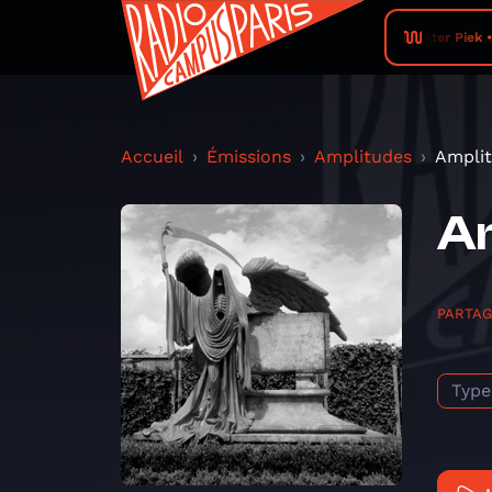
Peter Piek • 
Accueil
Émissions
Amplitudes
Amplit
Am
PARTA
Type