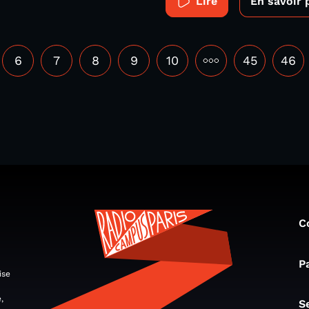
Lire
En savoir 
6
7
8
9
10
•••
45
46
C
P
ise
,
S