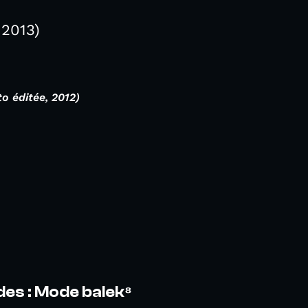
 2013)
o éditée, 2012)
es : Mode balek⁸