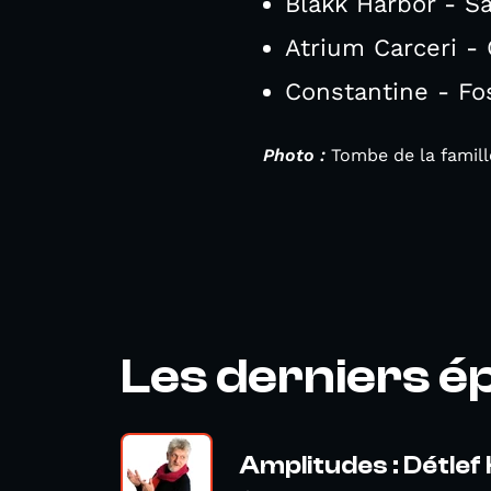
Blakk Harbor - Sa
Atrium Carceri -
Constantine - Fo
Photo :
Tombe de la famill
Les derniers é
Amplitudes : Détlef 