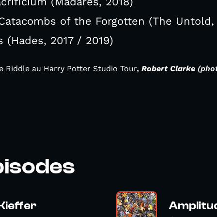
crificium (Madares, 2018)
 Catacombs of the Forgotten (The Untold,
s (Hades, 2017 / 2019)
e Riddle au Harry Potter Studio Tour
,
Robert Clarke
(phot
pisodes
Kieffer
Amplitud