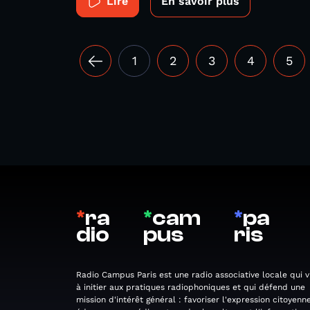
Lire
En savoir plus
1
2
3
4
5
*
ra
*
cam
*
pa
dio
pus
ris
Radio Campus Paris est une radio associative locale qui v
à initier aux pratiques radiophoniques et qui défend une
mission d'intérêt général : favoriser l'expression citoyenne