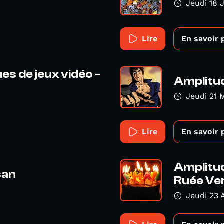
Jeudi 18 
Lire
En savoir 
es de jeux vidéo -
Amplitud
Jeudi 21 
Lire
En savoir 
Amplitud
san
Ruée Vers
Jeudi 23 