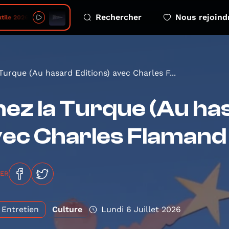
Rechercher
Nous rejoind
26 08 07 6 parler denfance avec du reemploi
Turque (Au hasard Editions) avec Charles F...
ez la Turque (Au has
ec Charles Flamand
GER
Entretien
Culture
Lundi 6 Juillet 2026