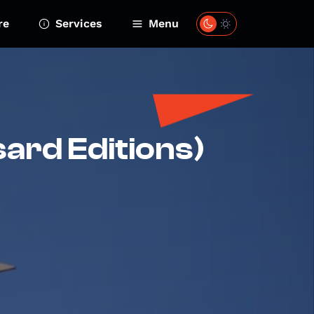
re
Services
Menu
ard Editions)