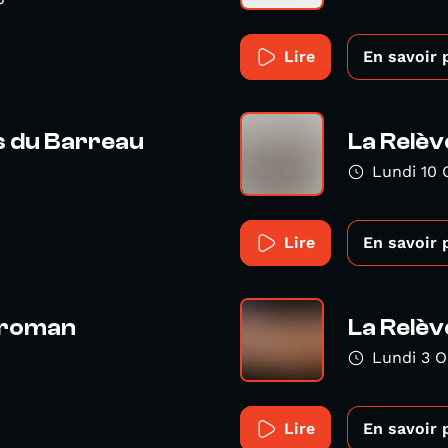
Lire
En savoir 
s du Barreau
La Relèv
Lundi 10 
Lire
En savoir 
r roman
La Relèv
Lundi 3 O
Lire
En savoir 