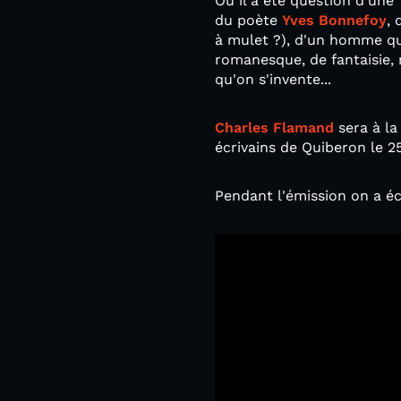
Où il a été question d'une
du poète
Yves Bonnefoy
, 
à mulet ?), d'un homme qui 
romanesque, de fantaisie, 
qu'on s'invente...
Charles Flamand
sera à la
écrivains de Quiberon le 25
Pendant l'émission on a é