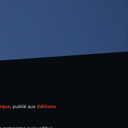
urque
, publié aux
Editions