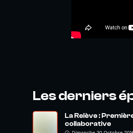
Les derniers é
La Relève : Premiè
collaborative
Dimanche 30 Octobre 201