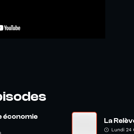
pisodes
re économie
La Relèv
Lundi 24 
6