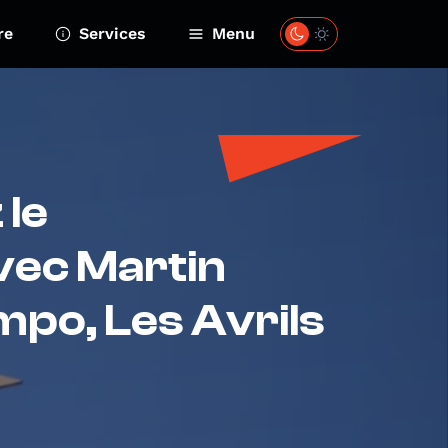
re
Services
Menu
 le
vec Martin
po, Les Avrils