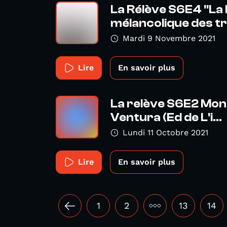
La Rélève S6E4 "La 
mélancolique des tr
Mardi 9 Novembre 2021
Lire
En savoir plus
La relève S6E2 Mon
Ventura (Ed de L'i...
Lundi 11 Octobre 2021
Lire
En savoir plus
1
2
•••
13
14