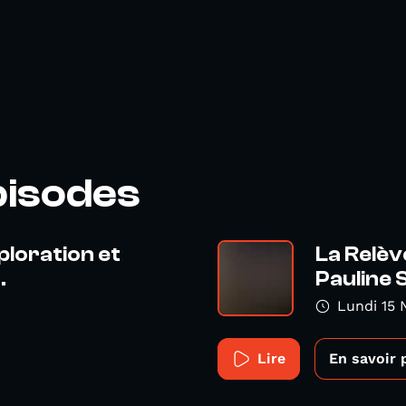
s
pisodes
ploration et
La Relèv
.
Pauline S
Lundi 15
Lire
En savoir 