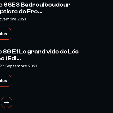
ve S6E3 Badroulboudour
tiste de Fro...
Novembre 2021
plus
e S6 E1 Le grand vide de Léa
 (Edi...
 22 Septembre 2021
plus