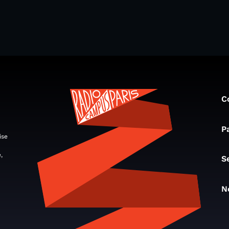
C
P
ise
,
S
N