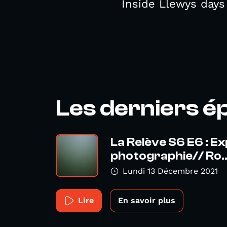
Inside Llewys day
Les derniers é
La Relève S6 E6 : Ex
photographie// Ro..
Lundi 13 Décembre 2021
Lire
En savoir plus