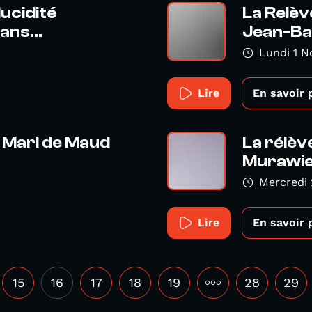
lucidité
La Relè
ans...
Jean-Bap
Lundi 1 
Lire
En savoir 
 Mari de Maud
La rélèv
Murawiec
Mercredi
Lire
En savoir 
15
16
17
18
19
•••
28
29