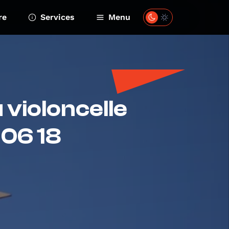
re
Services
Menu
 violoncelle
 06 18