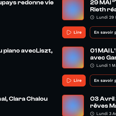
Dupays redonne vie
29 MAI "
Rieth réa
Lundi 29 
Lire
En savoir 
u piano avecLiszt,
01 MAI L
avec Gar
Lundi 1 M
Lire
En savoir 
al, Clara Chalou
03 Avril
rêves Ma
Lundi 3 A