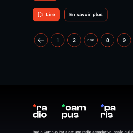
Lire
En savoir plus
1
2
•••
8
9
*
ra
*
cam
*
pa
dio
pus
ris
Radio Campus Paris est une radio associative locale qui v