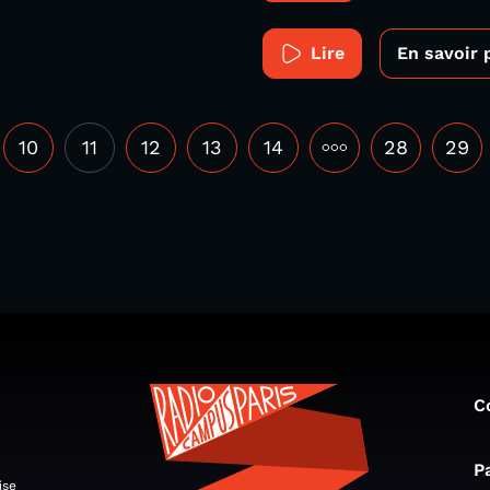
Lire
En savoir 
10
11
12
13
14
•••
28
29
C
P
ise