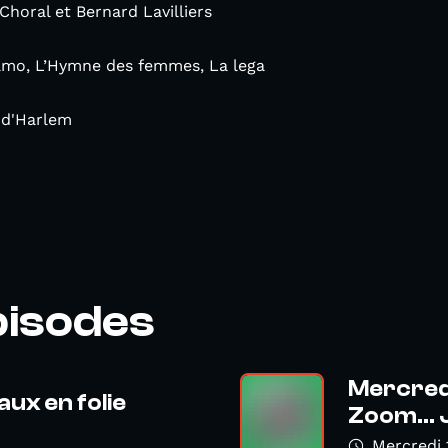
Choral et Bernard Lavilliers
amo, L’Hymne des femmes, La lega
 d'Harlem
pisodes
Mercredi
ux en folie
Zoom... J
Mercredi 