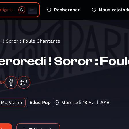
Rechercher
Nous rejoind
 2026 08 06 - 4 eco emotions
i ! Soror : Foule Chantante
rcredi ! Soror : Fou
GER
Magazine
Éduc Pop
Mercredi 18 Avril 2018