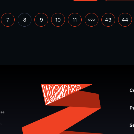
7
8
9
10
11
•••
43
44
C
P
ise
,
S