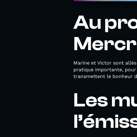
Au pr
Mercre
Marine et Victor sont all
pratique importante, pour l
transmettent le bonheur 
Les m
l’émiss