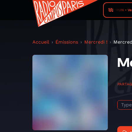
RADIO PRUN • VerTige
Accueil
Émissions
Mercredi !
Mercred
Me
PARTA
Type