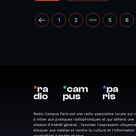
1
2
•••
5
6
*
ra
*
cam
*
pa
dio
pus
ris
Radio Campus Paris est une radio associative locale qui v
à initier aux pratiques radiophoniques et qui défend une
mission d'intérêt général : favoriser l'expression citoyenne
éduquer aux médias et rendre la culture et l'information
accessibles à toutes et tous.