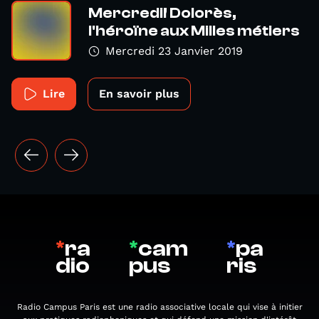
Mercredi! Dolorès,
l'héroïne aux Milles métiers
Mercredi 23 Janvier 2019
Lire
En savoir plus
*
ra
*
cam
*
pa
dio
pus
ris
Radio Campus Paris est une radio associative locale qui vise à initier