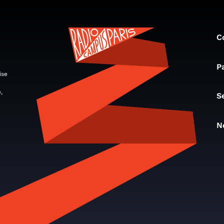
C
P
ise
,
S
N