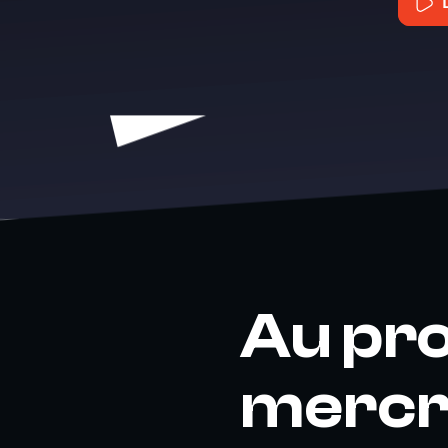
Au pr
mercre