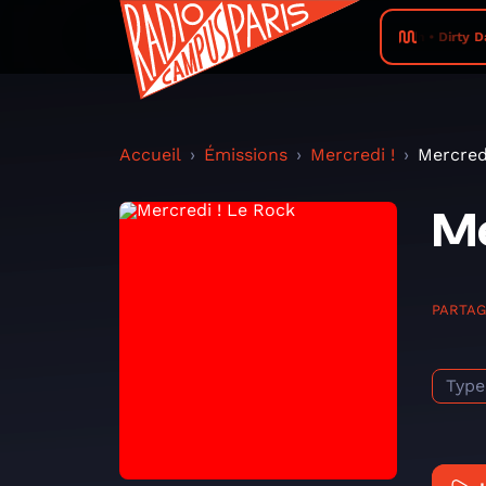
Knowsum • Dirty 
Accueil
Émissions
Mercredi !
Mercred
Me
PARTA
Type