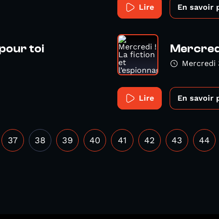
Lire
En savoir 
pour toi
Mercredi 
Mercredi 
Lire
En savoir 
37
38
39
40
41
42
43
44