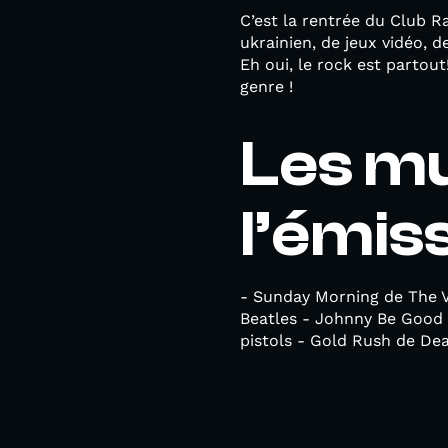
C’est la rentrée du Club Ra
ukrainien, de jeux vidéo, 
Eh oui, le rock est partout
genre !
Les m
l’émiss
- Sunday Morning de The V
Beatles - Johnny Be Good 
pistols - Gold Rush de Dea