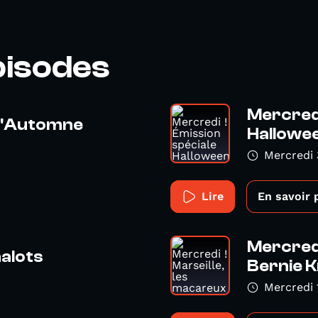
pisodes
Mercredi
d'Automne
Hallowe
8
Mercredi 
Lire
En savoir 
Mercredi
halots
Bernie 
Mercredi 