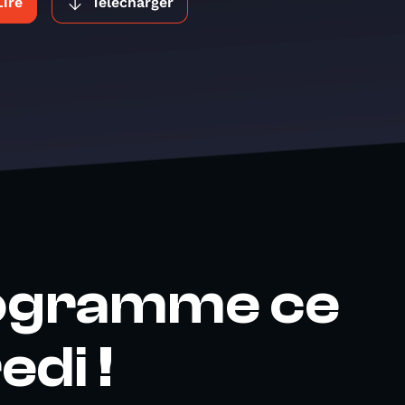
Lire
Télécharger
ogramme ce
di !