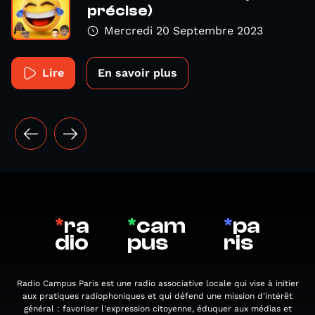
précise)
Mercredi 20 Septembre 2023
Lire
En savoir plus
*
ra
*
cam
*
pa
dio
pus
ris
Radio Campus Paris est une radio associative locale qui vise à initier
aux pratiques radiophoniques et qui défend une mission d'intérêt
général : favoriser l'expression citoyenne, éduquer aux médias et