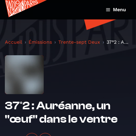
Menu
Accueil
Émissions
Trente-sept Deux
37°2 : Auréanne, un "œuf" dans le ventre
37°2 : Auréanne, un
"œuf" dans le ventre