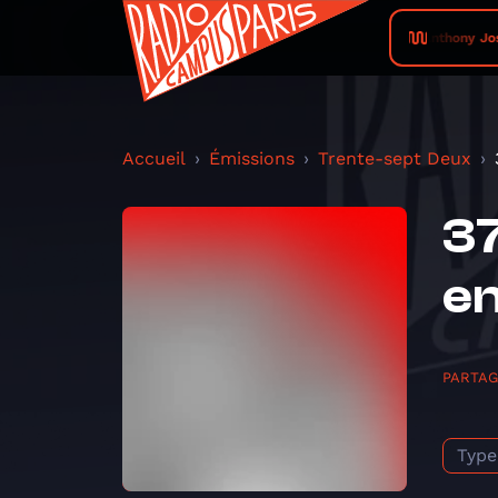
Anthony Jos
Accueil
Émissions
Trente-sept Deux
37
e
PARTA
Type