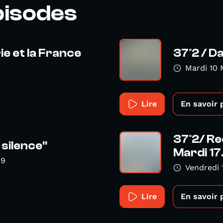
pisodes
ie et la France
37°2 / Da
Mardi 10 
Lire
En savoir 
37°2/ Re
 silence"
Mardi 17
19
Vendredi
Lire
En savoir 