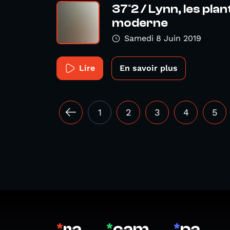
37°2 / Lynn, les pla
moderne
Samedi 8 Juin 2019
Lire
En savoir plus
1
2
3
4
5
*
ra
*
cam
*
pa