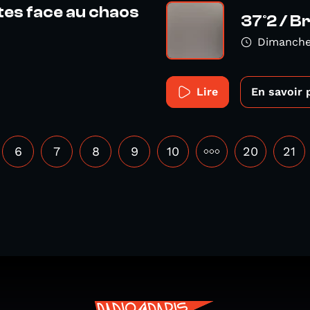
ntes face au chaos
37°2 / Br
Dimanche
Lire
En savoir 
6
7
8
9
10
•••
20
21