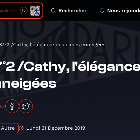
Rechercher
Nous rejoind
eph • Neckbone
37°2 /Cathy, l'élégance des cimes enneigées
°2 /Cathy, l'éléganc
nneigées
GER
Autre
Lundi 31 Décembre 2019