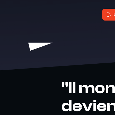
"Il mont
devient