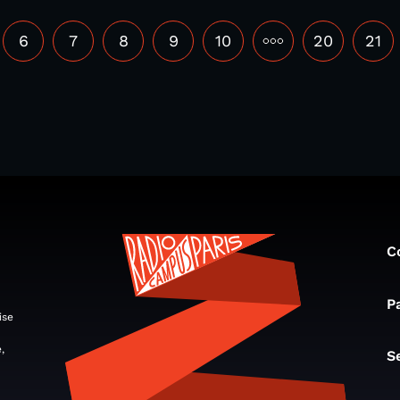
6
7
8
9
10
•••
20
21
C
P
ise
,
S