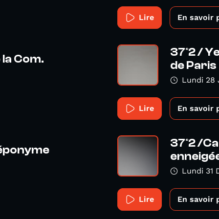
Lire
En savoir 
37°2 / Ye
 la Com.
de Paris
Lundi 28 
Lire
En savoir 
37°2 /Ca
n éponyme
enneigé
Lundi 31
Lire
En savoir 