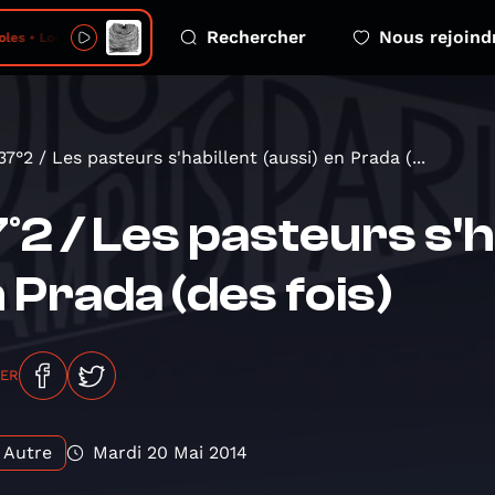
Rechercher
Nous rejoind
les • Looming
37°2 / Les pasteurs s'habillent (aussi) en Prada (...
°2 / Les pasteurs s'h
 Prada (des fois)
GER
Autre
Mardi 20 Mai 2014