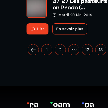
37°2 / Les pasteurs 
en Prada (...
Mardi 20 Mai 2014
Lire
En savoir plus
1
2
•••
12
13
*
ra
*
cam
*
pa