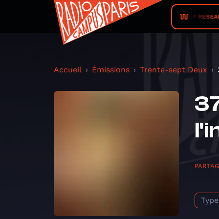
SLEEP RESEARCH 
Accueil
Émissions
Trente-sept Deux
37
l'
PARTA
Type