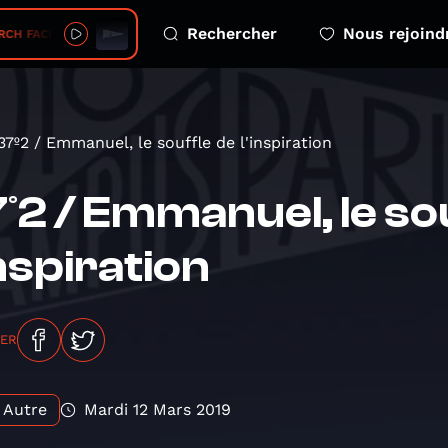
Rechercher
Nous rejoind
FACILITY • 79° S 83° W
37º2 / Emmanuel, le souffle de l'inspiration
º2 / Emmanuel, le so
inspiration
GER
Autre
Mardi 12 Mars 2019