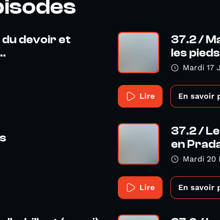
pisodes
du devoir et
37.2 / Ma
..
les pieds.
Mardi 17 
Lire
En savoir 
37.2 / Le
ts
en Prada 
Mardi 20 
Lire
En savoir 