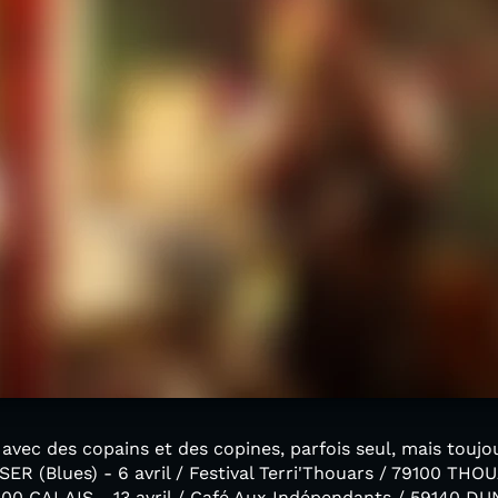
avec des copains et des copines, parfois seul, mais touj
Blues) - 6 avril / Festival Terri'Thouars / 79100 THOUAR
100 CALAIS - 13 avril / Café Aux Indépendants / 59140 