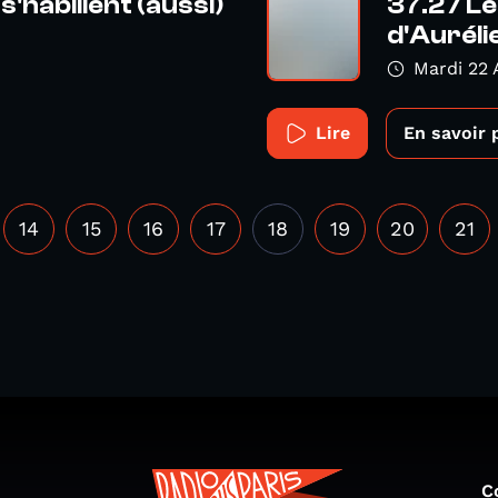
s'habillent (aussi)
37.2 / L
d'Auréli
Mardi 22 A
Lire
En savoir 
14
15
16
17
18
19
20
21
C