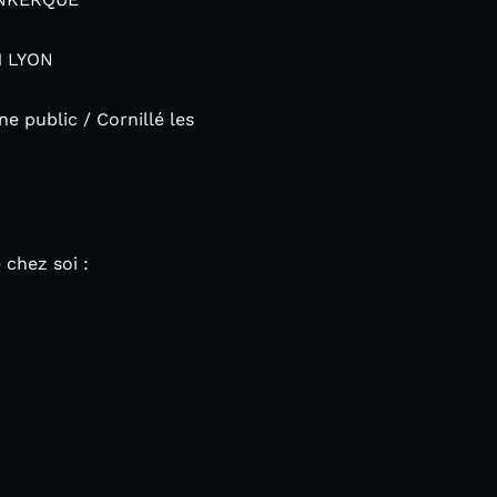
1 LYON
e public / Cornillé les
chez soi :