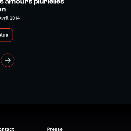
es amours plurielles
en
vril 2014
plus
ontact
Presse