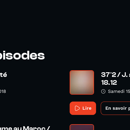
pisodes
rté
37°2 / J.
18.12
018
Samedi 1
Lire
En savoir 
emme au Maroc /