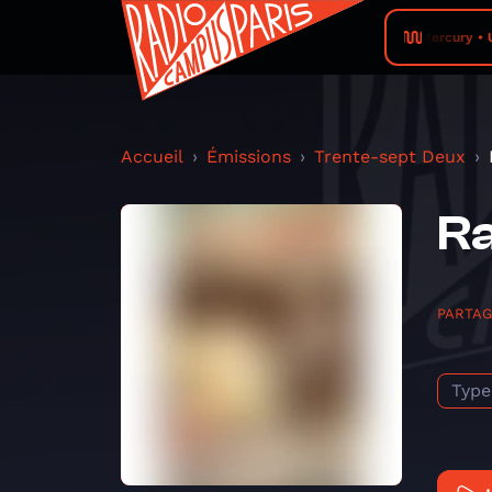
Loa Mercury • 
Accueil
Émissions
Trente-sept Deux
Ra
PARTA
Type