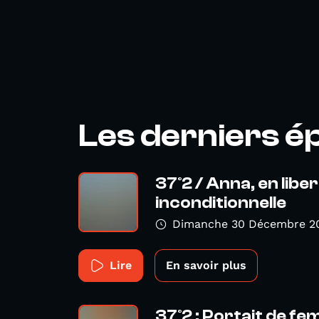
Les derniers é
37°2 / Anna, en libe
inconditionnelle
Dimanche 30 Décembre 2
Lire
En savoir plus
37°2 : Portait de f