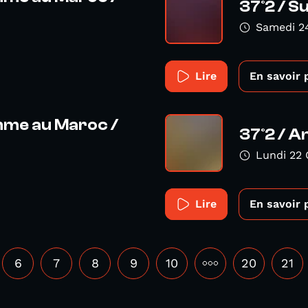
37°2 / Su
Samedi 2
Lire
En savoir 
emme au Maroc /
37°2 / A
Lundi 22 
Lire
En savoir 
6
7
8
9
10
•••
20
21