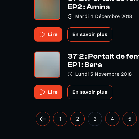
EP2 : Amina
Mardi 4 Décembre 2018
Lire
En savoir plus
37°2 : Portait de f
EP1 : Sara
Lundi 5 Novembre 2018
Lire
En savoir plus
1
2
3
4
5