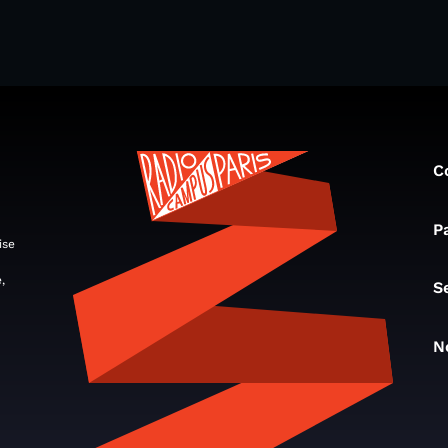
C
P
ise
,
S
N