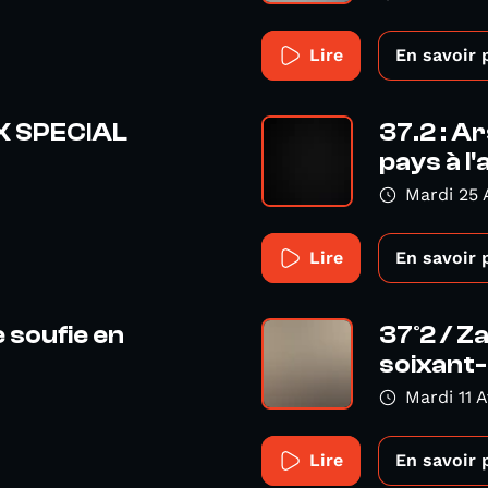
Lire
En savoir 
X SPECIAL
37.2 : A
pays à l'a
Mardi 25 A
Lire
En savoir 
e soufie en
37°2 / Z
soixant-h
Mardi 11 A
Lire
En savoir 