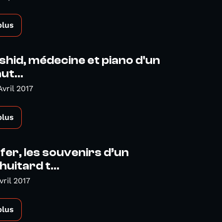
plus
rshid, médecine et piano d'un
ut...
vril 2017
plus
afer, les souvenirs d’un
uitard t...
vril 2017
plus