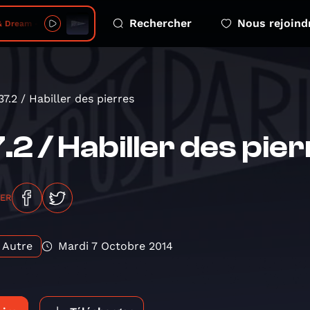
Rechercher
Nous rejoind
 2026-08-06 - s05 e04 free greenland kalaallit nunaat
37.2 / Habiller des pierres
.2 / Habiller des pie
GER
Autre
Mardi 7 Octobre 2014