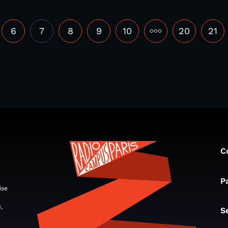
6
7
8
9
10
•••
20
21
C
P
ise
,
S