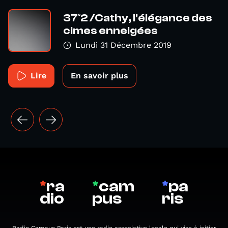
37°2 /Cathy, l'élégance des
cimes enneigées
Lundi 31 Décembre 2019
Lire
En savoir plus
*
ra
*
cam
*
pa
dio
pus
ris