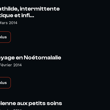
athilde, intermittente
ue et infi...
Mars 2014
plus
oyage en Noétomalalie
Février 2014
plus
olenne aux petits soins