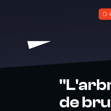
"L'arb
de brui