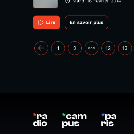
Mardi 18 Février 2014
Lire
En savoir plus
1
2
•••
12
13
*
ra
*
cam
*
pa
dio
pus
ris