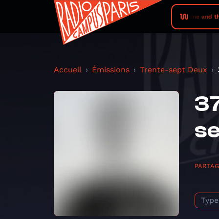
Christine and the 
Accueil
Émissions
Trente-sept Deux
37
se
PARTA
Type