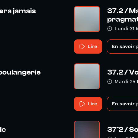
sera jamais
37.2 / M
pragmatiq
Lundi 31 
Lire
En savoir 
 boulangerie
37.2 / V
Mardi 25 
Lire
En savoir 
ie
37°2 / S