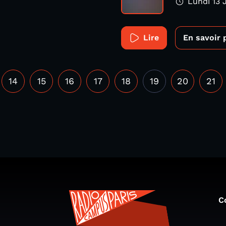
Lundi 13 
Lire
En savoir 
14
15
16
17
18
19
20
21
C