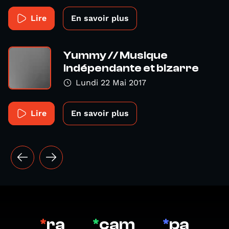
Lire
En savoir plus
Yummy // Musique
indépendante et bizarre
Lundi 22 Mai 2017
Lire
En savoir plus
*
ra
*
cam
*
pa